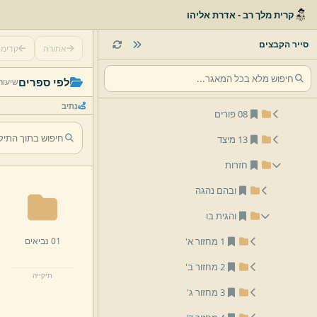
03 שבועות
קרית מלך רב - אדרת אליהו
סייר הקבצים
אחורה
קדימ
05 אלול ומועדי תשרי
לפי ספרים
שיעור
06 חנוכה
נתיב
08 פורים
13 מיצד
חזרות
ובהם נהגה
והגית בו
01 נביאים
1 מחזור א'
2 מחזור ב'
תיקייה
3 מחזור ג'