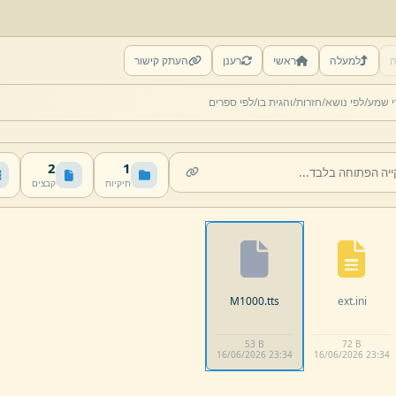
ה
למעלה
ראשי
רענן
העתק קישור
י שמע/
לפי נושא/
חזרות/
והגית בו/
לפי ספרים
2
1
תיקיות
קבצים
M1000.
tts
ext.
ini
53 B
72 B
16/
06/
2026 23:
34
16/
06/
2026 23:
34