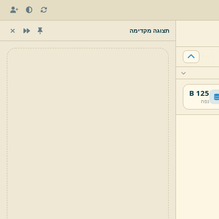
תצוגה מקדימה
125 B
נפח