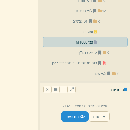
4 מחזור ד'
לפי ספרים
01 נביאים
ext.
ini
M1000.
tts
קריאת תנ''ך
לוח חזרות תנ''ך מחזור ד'.
pdf
לפי שם
סימניות
סימניות נשמרות בחשבון בלבד.
התחבר
פתח חשבון