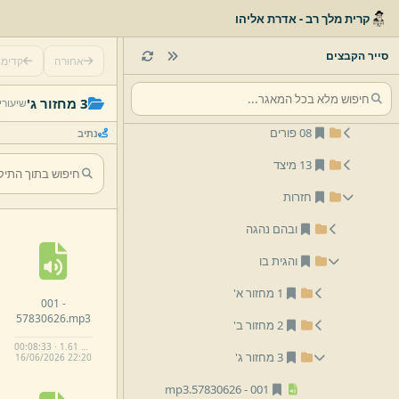
03 שבועות
קרית מלך רב - אדרת אליהו
סייר הקבצים
אחורה
קדימ
05 אלול ומועדי תשרי
06 חנוכה
3 מחזור ג'
שיעורי
08 פורים
נתיב
13 מיצד
חזרות
ובהם נהגה
והגית בו
1 מחזור א'
001 -
57830626.
mp3
2 מחזור ב'
00:08:33 · 1.61 MB
3 מחזור ג'
16/
06/
2026 22:
20
mp3
57830626.
001 -