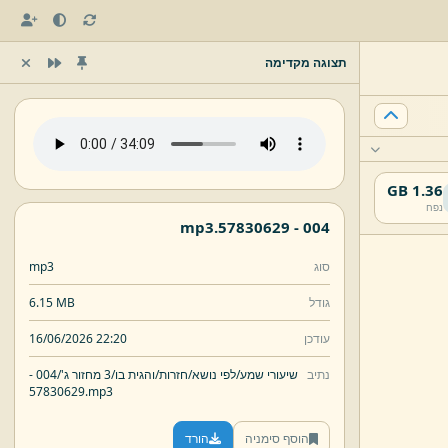
תצוגה מקדימה
1.36 GB
נפח
mp3
57830629.
004 -
סוג
mp3
גודל
6.15 MB
עודכן
16/06/2026 22:20
נתיב
שיעורי שמע/
לפי נושא/
חזרות/
והגית בו/
3 מחזור ג'/
004 -
57830629.
mp3
הוסף סימניה
הורד