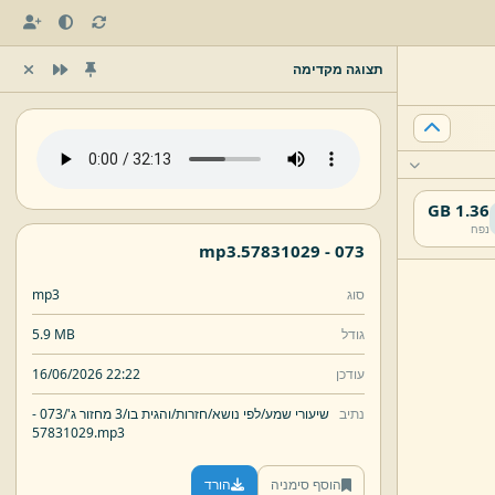
תצוגה מקדימה
1.36 GB
נפח
mp3
57831029.
073 -
סוג
mp3
גודל
5.9 MB
עודכן
16/06/2026 22:22
נתיב
שיעורי שמע/
לפי נושא/
חזרות/
והגית בו/
3 מחזור ג'/
073 -
57831029.
mp3
הוסף סימניה
הורד