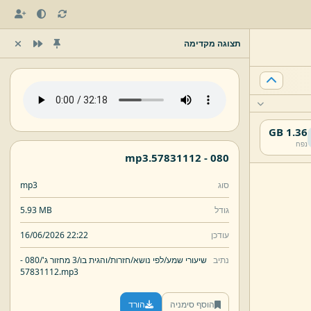
תצוגה מקדימה
1.36 GB
נפח
mp3
57831112.
080 -
סוג
mp3
גודל
5.93 MB
עודכן
16/06/2026 22:22
נתיב
שיעורי שמע/
לפי נושא/
חזרות/
והגית בו/
3 מחזור ג'/
080 -
57831112.
mp3
הוסף סימניה
הורד