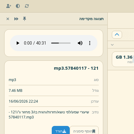
תצוגה מקדימה
1.36 GB
נפח
mp3
57840117.
121 -
סוג
mp3
גודל
7.46 MB
עודכן
16/06/2026 22:24
נתיב
שיעורי שמע/
לפי נושא/
חזרות/
והגית בו/
3 מחזור ג'/
121 -
57840117.
mp3
הוסף סימניה
הורד