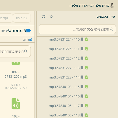
mp3
57831218.
106 -
קרית מלך רב - אדרת אליהו
mp3
57831219.
107 -
סייר הקבצים
אחורה
קדימ
mp3
57831220.
108 -
092 -
mp3
57831221.
109 -
3 מחזור ג'
שיעורי
57831128.
mp3
mp3
57831224.
110 -
נתיב
8.
2 MB
16/
06/
2026 22:
23
mp3
57831225.
111 -
mp3
57831226.
112 -
mp3
57831227.
113 -
097 -
57831205.
mp3
mp3
57831228.
114 -
5.
7 MB
mp3
57840103.
115 -
16/
06/
2026 22:
23
mp3
57840104.
116 -
mp3
57840105.
117 -
mp3
57840106.
118 -
102 -