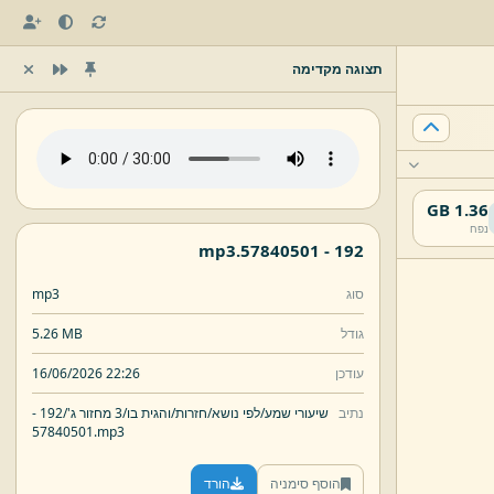
תצוגה מקדימה
1.36 GB
נפח
mp3
57840501.
192 -
סוג
mp3
גודל
5.26 MB
עודכן
16/06/2026 22:26
נתיב
שיעורי שמע/
לפי נושא/
חזרות/
והגית בו/
3 מחזור ג'/
192 -
57840501.
mp3
הוסף סימניה
הורד