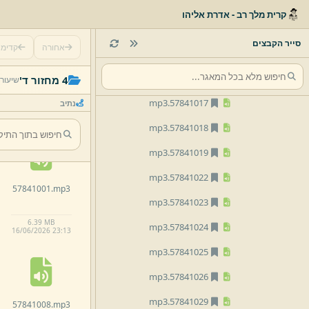
mp3
57841011.
קרית מלך רב - אדרת אליהו
mp3
57841012.
סייר הקבצים
אחורה
קדימ
mp3
57841015.
57840924.
mp3
mp3
57841016.
4 מחזור ד'
שיעור
mp3
57841017.
נתיב
6.
56 MB
16/
06/
2026 23:
12
mp3
57841018.
mp3
57841019.
mp3
57841022.
57841001.
mp3
mp3
57841023.
6.
39 MB
mp3
57841024.
16/
06/
2026 23:
13
mp3
57841025.
mp3
57841026.
mp3
57841029.
57841008.
mp3