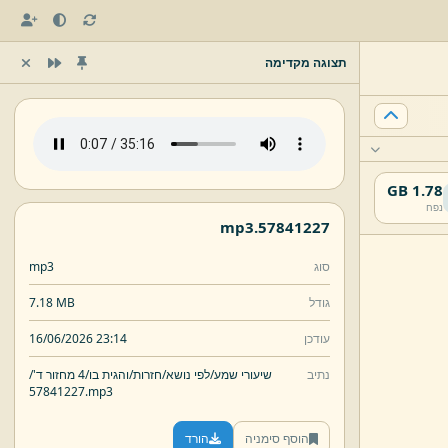
תצוגה מקדימה
1.78 GB
נפח
mp3
57841227.
סוג
mp3
גודל
7.18 MB
עודכן
16/06/2026 23:14
נתיב
שיעורי שמע/
לפי נושא/
חזרות/
והגית בו/
4 מחזור ד'/
57841227.
mp3
הוסף סימניה
הורד