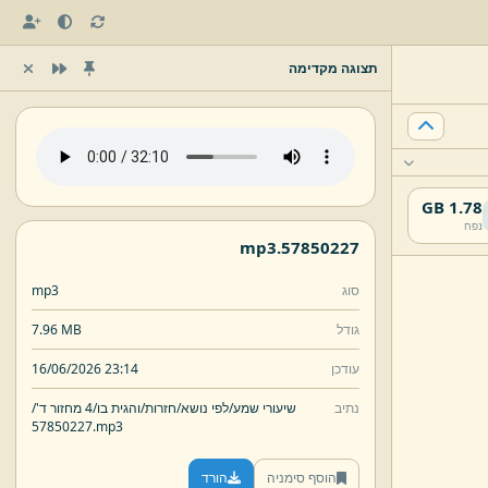
תצוגה מקדימה
1.78 GB
נפח
mp3
57850227.
סוג
mp3
גודל
7.96 MB
עודכן
16/06/2026 23:14
נתיב
שיעורי שמע/
לפי נושא/
חזרות/
והגית בו/
4 מחזור ד'/
57850227.
mp3
הוסף סימניה
הורד