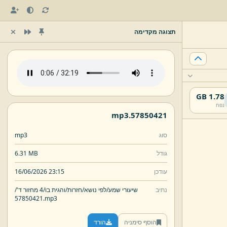
תצוגה מקדימה
1.78 GB
נפח
mp3
57850421.
סוג
mp3
גודל
6.31 MB
עודכן
16/06/2026 23:15
נתיב
שיעורי שמע/
לפי נושא/
חזרות/
והגית בו/
4 מחזור ד'/
57850421.
mp3
הוסף סימניה
הורד