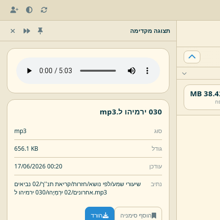
תצוגה מקדימה
38.42 
ח
030 ירמיהו ל.
mp3
סוג
mp3
גודל
656.1 KB
עודכן
17/06/2026 00:20
נתיב
שיעורי שמע/
לפי נושא/
חזרות/
קריאת תנ''ך/
02 נביאים
mp3
030 ירמיהו ל.
אחרונים/
02 יִרְמְיָהוּ/
הוסף סימניה
הורד