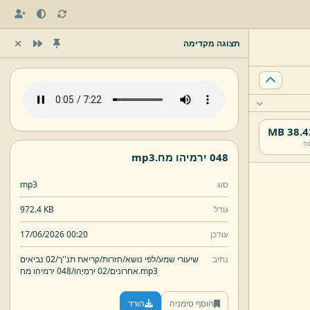
תצוגה מקדימה
38.42 
ח
048 ירמיהו מח.
mp3
סוג
mp3
גודל
972.4 KB
עודכן
17/06/2026 00:20
נתיב
שיעורי שמע/
לפי נושא/
חזרות/
קריאת תנ''ך/
02 נביאים
mp3
048 ירמיהו מח.
אחרונים/
02 יִרְמְיָהוּ/
הוסף סימניה
הורד