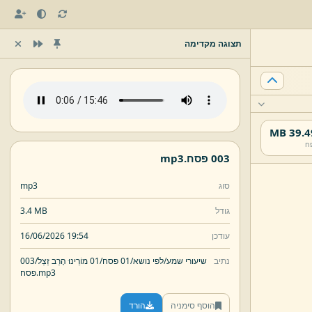
תצוגה מקדימה
39.49 
ח
003 פסח.
mp3
סוג
mp3
גודל
3.4 MB
עודכן
16/06/2026 19:54
נתיב
שיעורי שמע/
לפי נושא/
01 פסח/
01 מוֹרֵינוּ הָרַב זַצַל/
003
mp3
פסח.
הוסף סימניה
הורד