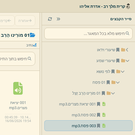
קרית מלך רב - אדרת אליהו
סייר הקבצים
אחורה
קדימ
01 מוֹרֵינוּ הָרַב זַצַל
נתיב
שיעורי וידאו
שיעורי שמע
לפי נושא
01 פסח
01 מוֹרֵינוּ הָרַב זַצַל
001 יציאת
001 יציאת מצרים.
mp3
מצרים.
mp3
002 פסח.
mp3
00:45:39 · 10.14 MB
16/
06/
2026 19:
54
003 פסח.
mp3