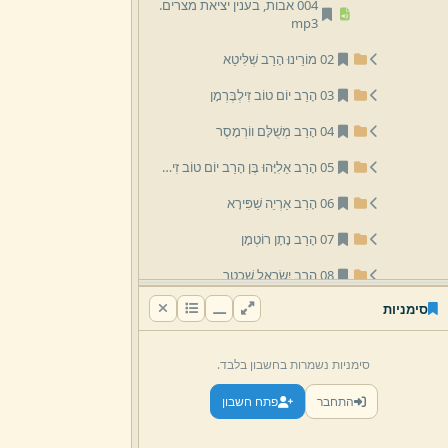
004 אבות,
בענין יציאת מצרים.
mp3
02 מוֹרֵינוּ הָרַב שְׁלִּיטַא
03 הָרַב יוֹם טוֹב זִילְבֶּרְמָן
04 הָרַב מְשֻׁלָּם ווֹרְמָסֶר
05 הָרַב אֵלִיָּהוּ בֶּן הָרַב יוֹם טוֹב זִילְבֶּרְמָן
06 הָרַב אַרְיֵה שַׁפִּירָא
07 הָרַב נָתָן רוֹטְמָן
08 הָרַב יִשְׂרָאֵל שֶׁכְטֶר
סימניות
09 הרב צבי פסח דנציגר
10 הָרַב אַרְיֵה זִילְבֶּרְמָן
סימניות נשמרות בחשבון בלבד.
11 הרב אליעזר וייס
התחבר
פתח חשבון
12 הרב דוד בן הרב יום טוב זילברמן