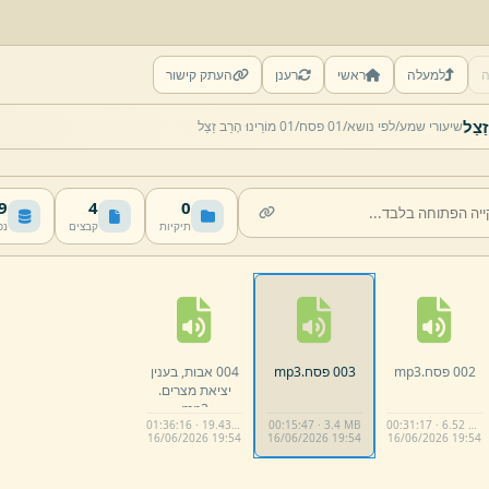
ה
למעלה
ראשי
רענן
העתק קישור
שיעורי שמע/
לפי נושא/
01 פסח/
01 מוֹרֵינוּ הָרַב זַצַל
MB
4
0
תיקיות
קבצים
נפ
002 פסח.
mp3
003 פסח.
mp3
004 אבות,
בענין
יציאת מצרים.
mp3
01:36:16 · 19.43 MB
00:15:47 · 3.4 MB
00:31:17 · 6.52 MB
16/
06/
2026 19:
54
16/
06/
2026 19:
54
16/
06/
2026 19:
54