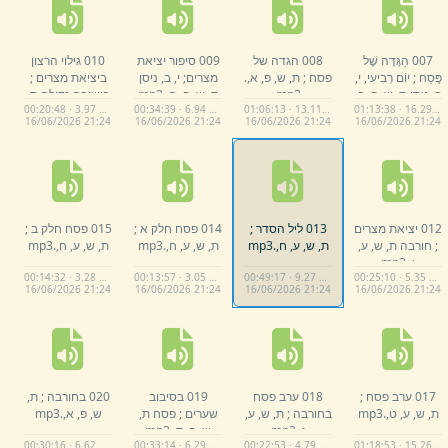
007 הַגָּדָה שֶׁל
008 הגדה של
009 סיפור יציאת
010 גילוי הרצון
פֶּסַח ;
יוֹם רְבִיעִי,
י,
פסח ;
ת,
ש,
פ,
א,
.
מצרים;
י,
ב,
ניסן
ביציאת מצרים ;
ב,
נִיסָן ת,
ש,
פ,
ב,
mp3
ת,
ש,
פ,
ה,
.
mp3
בישיבה גדולה ת,
00:20:48 · 3.97 MB
00:34:39 · 6.94 MB
01:06:13 · 13.11 MB
01:13:38 · 16.29 MB
.
mp3
ש,
פ,
א,
.
mp3
16/
06/
2026 21:
24
16/
06/
2026 21:
24
16/
06/
2026 21:
24
16/
06/
2026 21:
24
012 יציאת מצרים
013 ליל הסדר ;
014 פסח חלק א ;
015 פסח חלק ב ;
;
חורבה ת,
ש,
ע,
ת,
ש,
ע,
ח,
.
mp3
ת,
ש,
ע,
ח,
.
mp3
ת,
ש,
ע,
ח,
.
mp3
ו,
.
mp3
00:14:32 · 3.28 MB
00:13:57 · 3.05 MB
00:49:17 · 9.27 MB
00:25:10 · 5.35 MB
16/
06/
2026 21:
24
16/
06/
2026 21:
24
16/
06/
2026 21:
24
16/
06/
2026 21:
24
017 ערב פסח ;
018 ערב פסח
019 בסיבוב
020 בחורבה ;
ת,
ת,
ש,
ע,
ט,
.
mp3
בחורבה ;
ת,
ש,
ע,
שערים ;
פסח ת,
ש,
פ,
א,
.
mp3
ז,
.
mp3
ש,
פ,
ד,
.
mp3
00:30:16 · 6.62 MB
00:33:14 · 6.29 MB
00:22:53 · 4.79 MB
01:18:53 · 15.26 MB