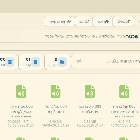
ה
למעלה
ראשי
רענן
העתק קישור
שיעורי שמע/
לפי נושא/
01 פסח/
08 הָרַב יִשְׂרָאֵל שֶׁכְטֶר
 MB
31
0
תיקיות
קבצים
נפח
002 קול ברמה
003 קול ברמה
004 קול ברמה
005 פסח תיקון
פסח עצמאות עם
פסח.
mp3
פסח.
mp3
הגוף,
לקראת
ישראל.
mp3
תיקון הנשמה
00:30:06 · 5.71 MB
6.
49 MB
2.
31 MB
4.
19 MB
במתן תורה;
16/
06/
2026 21:
24
16/
06/
2026 21:
24
16/
06/
2026 21:
24
16/
06/
2026 21:
24
בישיבה גדולה ת,
ש,
פ,
ד,
.
mp3