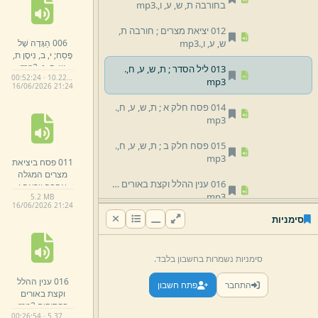
בחורבה ת,
ש,
ע,
ו,
.
mp3
012 יציאת מצרים ;
חורבה ת,
006 הַגָּדָה שֶׁל
ש,
ע,
ו,
.
mp3
פֶּסַח;
י,
ב,
נִיסָן ת,
ש,
פ,
ג,
.
mp3
013 ליל הסדר ;
ת,
ש,
ע,
ח,
.
00:52:24 · 10.22 MB
mp3
16/
06/
2026 21:
24
014 פסח חלק א ;
ת,
ש,
ע,
ח,
.
mp3
015 פסח חלק ב ;
ת,
ש,
ע,
ח,
.
mp3
011 פסח ביציאת
מצרים המגלה
016 ענין ההלל וקצת באורים בפסוקים.
אהבה ויראה ;
mp3
5.
2 MB
בחורבה ת,
ש,
ע,
16/
06/
2026 21:
24
ו,
.
mp3
סימניות
017 ערב פסח ;
ת,
ש,
ע,
ט,
.
mp3
סימניות נשמרות בחשבון בלבד.
018 ערב פסח בחורבה ;
ת,
ש,
ע,
ז,
.
mp3
016 ענין ההלל
התחבר
פתח חשבון
וקצת באורים
019 בסיבוב שערים ;
פסח ת,
בפסוקים.
mp3
ש,
פ,
ד,
.
mp3
00:26:54 · 5.37 MB