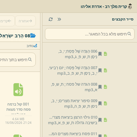
קרית מלך רב - אדרת אליהו
003 קול ברמה פסח.
mp3
004 קול ברמה פסח.
mp3
סייר הקבצים
אחורה
קדימ
005 פסח תיקון הגוף,
לקראת תיקון הנשמה במתן תורה;
08 הָרַב יִשְׂרָאֵל שֶׁכְטֶר
בישיבה גדולה ת,
ש,
פ,
ד,
.
mp3
נתיב
006 הַגָּדָה שֶׁל פֶּסַח;
י,
ב,
נִיסָן ת,
ש,
פ,
ג,
.
mp3
007 הַגָּדָה שֶׁל פֶּסַח ;
יוֹם רְבִיעִי,
י,
ב,
נִיסָן ת,
ש,
פ,
ב,
.
mp3
008 הגדה של פסח ;
ת,
ש,
פ,
א,
.
mp3
009 סיפור יציאת מצרים;
י,
ב,
001 קול ברמה
ניסן ת,
ש,
פ,
ה,
.
mp3
פסח סדר מצוות
החג.
mp3
010 גילוי הרצון ביציאת מצרים ;
4.
64 MB
בישיבה גדולה ת,
ש,
פ,
א,
.
mp3
16/
06/
2026 21:
24
011 פסח ביציאת מצרים המגלה אהבה ויראה ;