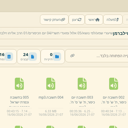
ה
למעלה
ראשי
רענן
העתק קישור
שיעורי שמע/
לפי נושא/
05 אלול ומועדי תשרי/
04 יום הכיפורים/
01 הרב אליהו זילברמן
 MB
24
0
תיקיות
קבצים
נפח
002 תשובה יום
003 תשובה יום
004 תשובה.
mp3
005 בתשובה
כיפור,
ת' ש' ס' ח'.
כיפור,
ת' ש' ס' ח'.
וכפרת ישראל
mp3
mp3
מתכפר טומאת
00:43:15 · 7.14 MB
6.
33 MB
00:35:36 · 6.25 MB
00:40:34 · 7.13 MB
המקדש,
וצורת
16/
06/
2026 21:
07
16/
06/
2026 21:
07
16/
06/
2026 21:
07
16/
06/
2026 21:
07
הוידוי של אשמנו
ועל חטא.
mp3