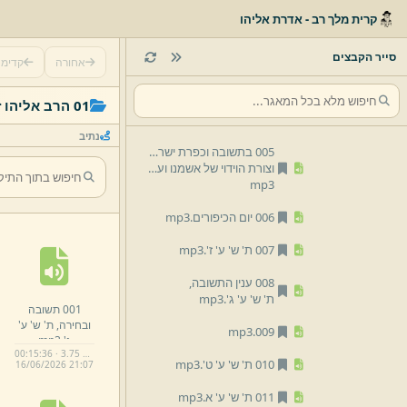
קרית מלך רב - אדרת אליהו
002 תשובה יום כיפור,
ת' ש' ס' ח'.
mp3
סייר הקבצים
אחורה
קדימ
003 תשובה יום כיפור,
ת' ש' ס' ח'.
mp3
01 הרב אליהו זילברמן
004 תשובה.
mp3
נתיב
005 בתשובה וכפרת ישראל מתכפר טומאת המקדש,
וצורת הוידוי של אשמנו ועל חטא.
mp3
006 יום הכיפורים.
mp3
007 ת' ש' ע' ז'.
mp3
008 ענין התשובה,
ת' ש' ע' ג'.
mp3
001 תשובה
ובחירה,
ת' ש' ע'
mp3
009.
ג'.
mp3
00:15:36 · 3.75 MB
010 ת' ש' ע' ט'.
mp3
16/
06/
2026 21:
07
011 ת' ש' ע' א.
mp3