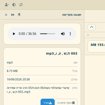
תצוגה מקדימה
155.02
003 ת,
ש ,
ע,
ו,
.
mp3
סוג
mp3
גודל
8.73 MB
עודכן
16/06/2026 20:38
נתיב
שיעורי שמע/
לפי נושא/
06 חנוכה/
05 הרב אריה שפירא/
mp3
.
ו,
003 ת,
ש ,
ע,
הוסף סימניה
הורד