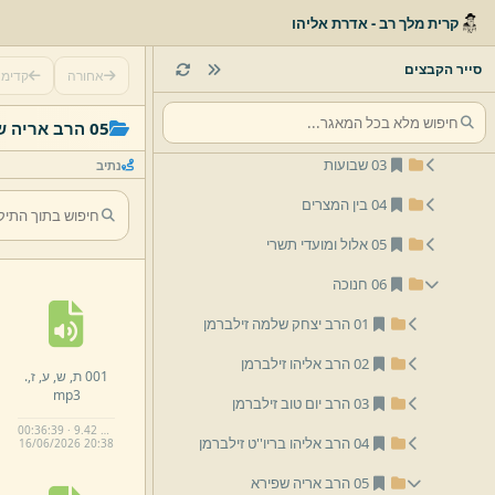
שיעורי וידאו
קרית מלך רב - אדרת אליהו
שיעורי שמע
סייר הקבצים
אחורה
קדימ
לפי נושא
01 פסח
05 הרב אריה שפירא
03 שבועות
נתיב
05 אלול ומועדי תשרי
06 חנוכה
01 הרב יצחק שלמה זילברמן
02 הרב אליהו זילברמן
001 ת,
ש,
ע,
ז,
.
mp3
03 הרב יום טוב זילברמן
00:36:39 · 9.42 MB
04 הרב אליהו בריו''ט זילברמן
16/
06/
2026 20:
38
05 הרב אריה שפירא