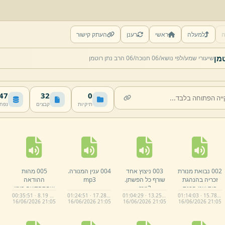
ה
למעלה
ראשי
רענן
העתק קישור
שיעורי שמע/
לפי נושא/
06 חנוכה/
06 הרב נתן רוטמן
 MB
32
0
תיקיות
קבצים
נפח
002 נבואת מנורת
003 ניצוץ אחד
004 ענין המנורה.
005 מהות
זכריה בהנהגת
שורף כל הפשתן.
mp3
ההודאה
בית שני הכנת
mp3
שהתחדשה בימי
00:35:51 · 8.19 MB
01:24:51 · 17.28 MB
01:04:29 · 13.25 MB
01:14:03 · 15.78 MB
הכלים בנס
החנוכה.
mp3
16/
06/
2026 21:
05
16/
06/
2026 21:
05
16/
06/
2026 21:
05
16/
06/
2026 21:
05
חנוכה,
ת,
ש,
ע,
ז,
.
mp3