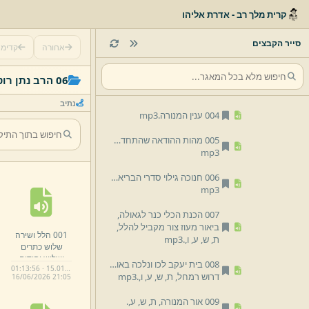
001 הלל ושירה שלוש כתרים ושלוש יחודים בנר,
קרית מלך רב - אדרת אליהו
ת,
ש,
ע,
ה,
.
mp3
002 נבואת מנורת זכריה בהנהגת בית שני הכנת הכלים בנס חנוכה,
סייר הקבצים
אחורה
קדימ
ת,
ש,
ע,
ז,
.
mp3
003 ניצוץ אחד שורף כל הפשתן.
06 הרב נתן רוטמן
mp3
נתיב
004 ענין המנורה.
mp3
005 מהות ההודאה שהתחדשה בימי החנוכה.
mp3
006 חנוכה גילוי סדרי הבריאה על פי רצון השם.
mp3
007 הכנת הכלי כנר לגאולה,
ביאור מעוז צור מקביל להלל,
001 הלל ושירה
ת,
ש,
ע,
ו,
.
mp3
שלוש כתרים
ושלוש יחודים
008 בית יעקב לכו ונלכה באור השם,
01:13:56 · 15.01 MB
בנר,
ת,
ש,
ע,
ה,
.
דרוש רמחל,
ת,
ש,
ע,
ו,
.
mp3
16/
06/
2026 21:
05
mp3
009 אור המנורה,
ת,
ש,
ע,
.