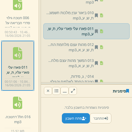
mp3
010 ביאור ענין מלכות חשמונאי וענין המנורה,
006 חנוכה גילוי
ת,
ש,
ע,
.
mp3
סדרי הבריאה על
פי רצון השם.
mp3
011 פארו עלי פארי עליו,
ת,
ש,
00:50:43 · 10.46 MB
ע,
.
mp3
16/
06/
2026 21:
05
012 מהות עצם מלחמת החשמונאים,
ת,
ש,
ע,
א,
.
mp3
013 המשך מהות עצם מלחמת החשמונאים,
ת,
ש,
ע,
א,
.
mp3
011 פארו עלי
פארי עליו,
ת,
ש,
014 י,
ג,
מידות,
ע,
.
mp3
נצירת החסד לאלפים והגילוי בנס חנוכה.
00:51:06 · 10.84 MB
16/
06/
2026 21:
05
mp3
סימניות
015 כתבו לכם על קרן השור,
גילוי קרני האור,
סימניות נשמרות בחשבון בלבד.
מסירות נפש בני חשמונאי.
mp3
016 הלל דחנוכה.
התחבר
פתח חשבון
mp3
016 הלל דחנוכה.
mp3
15.
92 MB