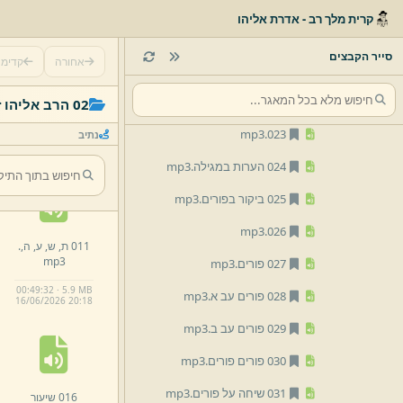
019 ת,
ש,
ע,
.
mp3
קרית מלך רב - אדרת אליהו
020 ת,
ש,
ס,
ט,
.
mp3
סייר הקבצים
אחורה
קדימ
021 ת,
ש,
ס,
ח,
.
mp3
006 פרשת פרה
022 ת,
ש,
ס,
ז,
.
mp3
02 הרב אליהו זילברמן
וחולשת בין
הזמנים.
mp3
mp3
023.
נתיב
00:29:11 · 3.82 MB
16/
06/
2026 20:
18
024 הערות במגילה.
mp3
025 ביקור בפורים.
mp3
mp3
026.
011 ת,
ש,
ע,
ה,
.
mp3
027 פורים.
mp3
00:49:32 · 5.9 MB
028 פורים עב א.
mp3
16/
06/
2026 20:
18
029 פורים עב ב.
mp3
030 פורים פורים.
mp3
031 שיחה על פורים.
mp3
016 שיעור