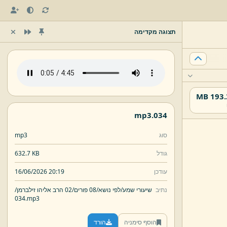
תצוגה מקדימה
193.37
mp3
034.
סוג
mp3
גודל
632.7 KB
עודכן
16/06/2026 20:19
נתיב
שיעורי שמע/
לפי נושא/
08 פורים/
02 הרב אליהו זילברמן/
034.
mp3
הוסף סימניה
הורד