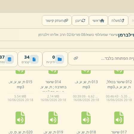
שבנחמיה,
ת,
ש,
ע,
ה,
.
mp3
ה
למעלה
ראשי
רענן
העתק קישור
007 פורים על שם
008 קימו וקבלו.
009 פרשת זכור
010 ת,
ש,
ע,
ו,
.
שיעורי שמע/
לפי נושא/
08 פורים/
02 הרב אליהו זילברמן
הפור,
ת,
ש,
ע,
ג,
.
mp3
ופורים.
mp3
mp3
mp3
01:07:35 · 8.06 MB
01:11:08 · 8.74 MB
00:18:49 · 2.16 MB
01:23:09 · 9.69 MB
16/
06/
2026 20:
18
16/
06/
2026 20:
18
16/
06/
2026 20:
18
16/
06/
2026 20:
18
 MB
34
0
תיקיות
קבצים
נפח
012 שיעור בכולל,
013 ת,
ש,
ע,
ג,
.
014 שיעור
015 ת,
ש,
ע,
א,
.
ת,
ש,
ע,
ג,
.
mp3
mp3
בחורבה ;
ת,
ש,
ע,
mp3
ב,
עם הֶד.
mp3
5.
54 MB
2.
14 MB
00:39:09 · 6.62 MB
00:46:43 · 5.35 MB
16/
06/
2026 20:
18
16/
06/
2026 20:
18
16/
06/
2026 20:
18
16/
06/
2026 20:
18
017 שיעור
018 ת,
ש,
ע,
.
019 ת,
ש,
ע,
.
020 ת,
ש,
ס,
ט,
.