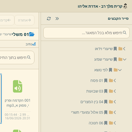
קרית מלך רב - אדרת אליהו
סייר הקבצים
אחורה
קדימ
01 משלי
שיעורי ש
נתיב
שיעורי וידאו
שיעורי שמע
לפי נושא
01 פסח
03 שבועות
001 הקדמה ופרק
י,
פסוק א,
.
mp3
05 אלול ומועדי תשרי
00:15:44 · 2.99 MB
16/
06/
2026 20:
31
06 חנוכה