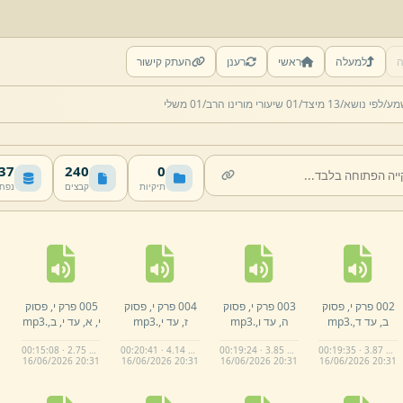
ה
למעלה
ראשי
רענן
העתק קישור
מע/
לפי נושא/
13 מיצד/
01 שיעורי מורינו הרב/
01 משלי
 MB
240
0
תיקיות
קבצים
נפח
002 פרק י,
פסוק
003 פרק י,
פסוק
004 פרק י,
פסוק
005 פרק י,
פסוק
ב,
עד ד,
.
mp3
ה,
עד ו,
.
mp3
ז,
עד י,
.
mp3
י,
א,
עד י,
ב,
.
mp3
00:15:08 · 2.75 MB
00:20:41 · 4.14 MB
00:19:24 · 3.85 MB
00:19:35 · 3.87 MB
16/
06/
2026 20:
31
16/
06/
2026 20:
31
16/
06/
2026 20:
31
16/
06/
2026 20:
31