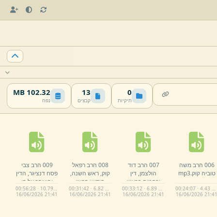
102.32 MB
13
0
תיקיות
קבצים
נפח
006 הרב משה
007 הרב דוד
008 הרב רפאל
009 הרב צבי
טוביה קוּק.
mp3
הולצמן,
דין
קוּק,
ראש השנה,
פסח דנציגר,
הדין
ורחמים בראש
חידוש הרצון
והשופר על פי
00:56:28 · 10.79 MB
00:31:42 · 6.82 MB
00:33:12 · 6.89 MB
00:24:07 · 4.43 MB
השנה.
mp3
האלקי.
mp3
חטא אדם
16/
06/
2026 21:
41
16/
06/
2026 21:
41
16/
06/
2026 21:
41
16/
06/
2026 21:
4
הראשון ותיקונו.
mp3