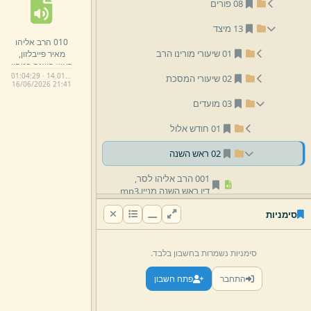
08 פורים
13 מיצד
010 הרב אליהו
01 שיעורי מורינו הרב
מאיר פייבלזון,
ראש השנה בטחון
01:04:29 · 14.01 MB
בטוב השם.
mp3
02 שיעורי המסכת
16/
06/
2026 21:
41
03 מועדים
01 חודש אלול
02 ראש השנה
001 הרב אליהו לסר,
דין ראש השנה מניין.
mp3
סימניות
002 הרב נחמיה כלאב.
mp3
003 הרב פייבלזון.
mp3
סימניות נשמרות בחשבון בלבד.
004 הרב עקיבא שכטר.
התחבר
פתח חשבון
mp3