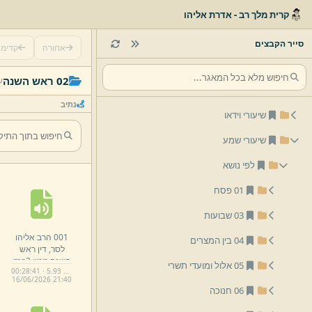
קרית מלך רב - אדרת אליהו
סייר הקבצים
אחורה
קדימ
02 ראש השנה
ש
נתיב
שיעורי וידאו
שיעורי שמע
לפי נושא
01 פסח
03 שבועות
001 הרב אליהו
לסר,
דין ראש
השנה מניין.
mp3
05 אלול ומועדי תשרי
00:28:41 · 5.93 MB
16/
06/
2026 21:
40
06 חנוכה