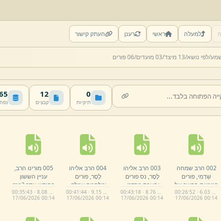
ה
למעלה
ראשי
רענן
העתק קישור
שמע/
לפי נושא/
13 מיצד/
03 מועדים/
06 פורים
 MB
12
0
תיקיות
קבצים
נפח
002 הרב שמחה
003 הרב אליהו
004 הרב אליהו
005 מורינו הרב,
שַׁדְמִי,
פורים
לֶסֶר,
נס פורים
לֶסֶר,
פורים
עניין הששון
פנימיות הקשר של
והארת מרדכי.
ומלחמת עמלק.
בחודש אדר.
mp3
00:35:43 · 8.08 MB
00:41:44 · 9.15 MB
00:43:18 · 8.76 MB
00:26:52 · 6.03 MB
ישראל עם הקדוש
mp3
mp3
17/
06/
2026 00:
14
17/
06/
2026 00:
14
17/
06/
2026 00:
14
17/
06/
2026 00:
14
ברוך הוא.
mp3