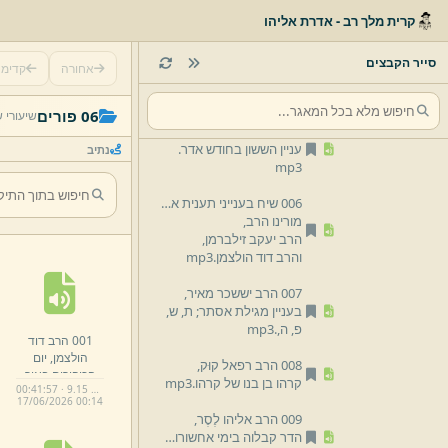
003 הרב אליהו לֶסֶר,
קרית מלך רב - אדרת אליהו
נס פורים והארת מרדכי.
mp3
סייר הקבצים
אחורה
קדימ
004 הרב אליהו לֶסֶר,
פורים ומלחמת עמלק.
mp3
06 פורים
שיעורי 
005 מורינו הרב,
עניין הששון בחודש אדר.
נתיב
mp3
006 שיח בענייני תענית אסתר מגילת אסתר ומצוות היום,
מורינו הרב,
הרב יעקב זילברמן,
והרב דוד הולצמן.
mp3
007 הרב יששכר מאיר,
בעניין מגילת אסתר;
ת,
ש,
פ,
ה,
.
mp3
001 הרב דוד
הולצמן,
יום
008 הרב רפאל קוּק,
הכיפורים באור
קרהו בן בנו של קרהו.
mp3
00:41:57 · 9.15 MB
הפורים.
mp3
17/
06/
2026 00:
14
009 הרב אליהו לֶסֶר,
הדר קבלוה בימי אחשורוש במגילת אסתר.