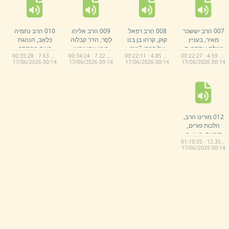
007 הרב יששכר
008 הרב רפאל
009 הרב אליהו
010 הרב נחמיה
מאיר,
בעניין
קוּק,
קרהו בן בנו
לֶסֶר,
הדר קבלוה
כִּלְאָב,
הנהגת
מגילת אסתר;
ת,
של קרהו.
mp3
בימי אחשורוש
השם בהסתר.
00:35:28 · 7.63 MB
00:34:24 · 7.22 MB
00:22:11 · 4.85 MB
00:22:27 · 4.59 MB
ש,
פ,
ה,
.
mp3
במגילת אסתר.
mp3
17/
06/
2026 00:
14
17/
06/
2026 00:
14
17/
06/
2026 00:
14
17/
06/
2026 00:
14
mp3
012 מורינו הרב,
הלכות פורים,
סימן ת,
ר,
צ,
ב,
01:10:35 · 12.35 MB
וסימן ת,
ר,
צ,
ד,
.
17/
06/
2026 00:
14
mp3