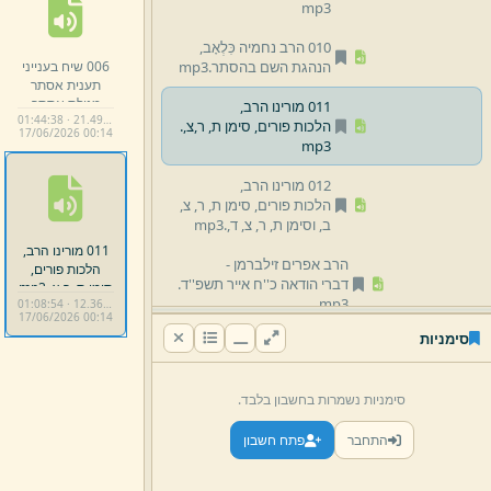
mp3
010 הרב נחמיה כִּלְאָב,
006 שיח בענייני
הנהגת השם בהסתר.
mp3
תענית אסתר
מגילת אסתר
011 מורינו הרב,
01:44:38 · 21.49 MB
ומצוות היום,
הלכות פורים,
סימן ת,
ר,
צ,
.
17/
06/
2026 00:
14
מורינו הרב,
הרב
mp3
יעקב זילברמן,
והרב דוד הולצמן.
012 מורינו הרב,
mp3
הלכות פורים,
סימן ת,
ר,
צ,
ב,
וסימן ת,
ר,
צ,
ד,
.
mp3
011 מורינו הרב,
הרב אפרים זילברמן -
הלכות פורים,
דברי הודאה כ''ח אייר תשפ''ד.
סימן ת,
ר,
צ,
.
mp3
mp3
01:08:54 · 12.36 MB
17/
06/
2026 00:
14
סימניות
04 שיעורים נוספים
05 פרשת השבוע -
סימניות נשמרות בחשבון בלבד.
הרב נחמיה כִּלְאָב
התחבר
פתח חשבון
06 כללי התחלת החכמה -
הרב אליהו לֶסֶר