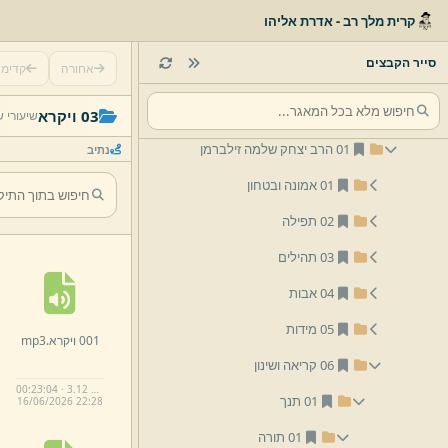
שיעורי וידאו
קרית מלך רב - אדרת אליהו
שיעורי שמע
סייר הקבצים
אחורה
קדימ
לפי נושא
לפי שם
03 ויקרא
שיעורי 
01 הרב יצחק שלמה זילברמן
נתיב
01 אמונה ובטחון
02 תפילה
03 תהילים
04 אבות
05 מידות
001 ויקרא.
mp3
06 קריאה ושינון
00:23:04 · 3.12 MB
01 תנך
16/
06/
2026 22:
28
01 תורה