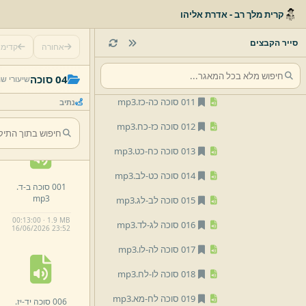
007 סוכה יז-
יט.
mp3
קרית מלך רב - אדרת אליהו
008 סוכה יט-
כ.
mp3
סייר הקבצים
אחורה
קדימ
009 סוכה כ-
כב.
mp3
010 סוכה כב-
כה.
mp3
04 סוכה
שיעורי ש
011 סוכה כה-
כז.
mp3
נתיב
012 סוכה כז-
כח.
mp3
013 סוכה כח-
כט.
mp3
014 סוכה כט-
לב.
mp3
001 סוכה ב-
ד.
mp3
015 סוכה לב-
לג.
mp3
00:13:00 · 1.9 MB
016 סוכה לג-
לד.
mp3
16/
06/
2026 23:
52
017 סוכה לה-
לו.
mp3
018 סוכה לו-
לח.
mp3
019 סוכה לח-
מא.
mp3
006 סוכה יד-
יז.