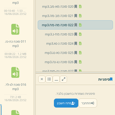
mp3
020 סוכה מא-
מב.
mp3
00:10:40 · 1.53 MB
16/
06/
2026 23:
52
021 סוכה מב-
מה.
mp3
022 סוכה מה-
מח.
mp3
023 סוכה מח-
נ.
mp3
011 סוכה כה-
כז.
024 סוכה נ-
נא.
mp3
mp3
025 סוכה נא-
נג.
mp3
00:08:22 · 1.2 MB
16/
06/
2026 23:
52
026 סוכה נג-
נה.
mp3
027 סוכה נה-
סוף.
mp3
סימניות
05 ביצה
016 סוכה לג-
לד.
mp3
07 מועדים
סימניות נשמרות בחשבון בלבד.
731.
2 KB
10 רמח''ל
16/
06/
2026 23:
52
התחבר
פתח חשבון
11 מהר''ל