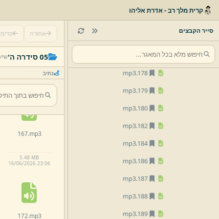
mp3
172.
קרית מלך רב - אדרת אליהו
mp3
173.
סייר הקבצים
אחורה
קדימ
mp3
175.
162.
mp3
mp3
177.
05 סידרה ה'
שיע
mp3
178.
נתיב
2.
85 MB
16/
06/
2026 23:
06
mp3
179.
mp3
180.
mp3
182.
167.
mp3
mp3
184.
5.
48 MB
mp3
186.
16/
06/
2026 23:
06
mp3
187.
mp3
188.
mp3
189.
172.
mp3