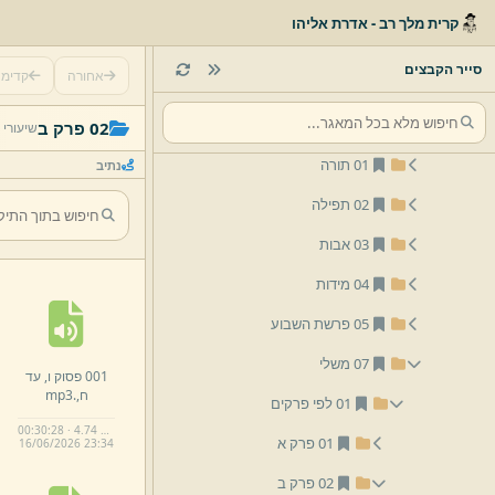
לפי נושא
קרית מלך רב - אדרת אליהו
לפי שם
סייר הקבצים
אחורה
קדימ
01 הרב יצחק שלמה זילברמן
02 הרב אליהו זילברמן
02 פרק ב
שיעורי 
01 תורה
נתיב
02 תפילה
03 אבות
04 מידות
05 פרשת השבוע
07 משלי
001 פסוק ו,
עד
ח,
.
mp3
01 לפי פרקים
00:30:28 · 4.74 MB
01 פרק א
16/
06/
2026 23:
34
02 פרק ב