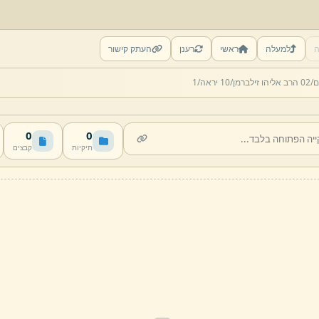
ה
למעלה
ראשי
רענן
העתק קישור
ם/
02 הרב אליהו זילברמן/
10 יראה/
1
0
0
תיקיות
קבצים