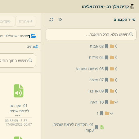
01 הרב יצחק שלמה זילברמן
קרית מלך רב - אדרת אליהו
02 הרב אליהו זילברמן
סייר הקבצים
אחורה
קדימ
01 תורה
02 תפילה
1
שיעורי שמע/
לפי ש
03 אבות
נתיב
04 מידות
05 פרשת השבוע
07 משלי
09 אהבה
10 יראה
01.
הקדמה
ליראת שמים.
1
mp3
00:58:09 · 5.37 MB
01.
הקדמה ליראת שמים.
17/
06/
2026 00:
07
mp3