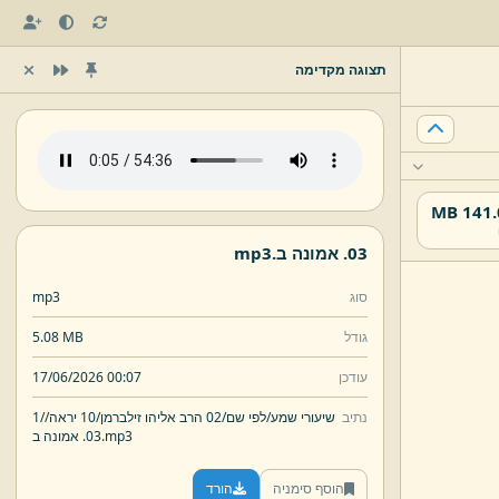
תצוגה מקדימה
141.02
03.
אמונה ב.
mp3
סוג
mp3
גודל
5.08 MB
עודכן
17/06/2026 00:07
נתיב
שיעורי שמע/
לפי שם/
02 הרב אליהו זילברמן/
10 יראה/
1/
mp3
אמונה ב.
03.
הוסף סימניה
הורד