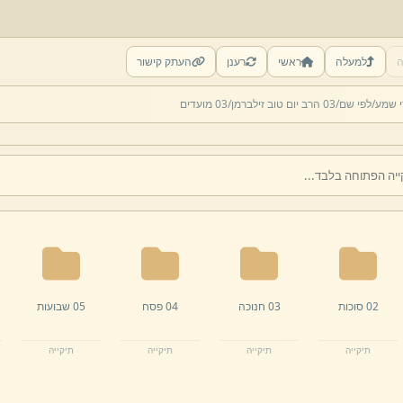
ה
למעלה
ראשי
רענן
העתק קישור
י שמע/
לפי שם/
03 הרב יום טוב זילברמן/
03 מועדים
02 סוכות
03 חנוכה
04 פסח
05 שבועות
תיקייה
תיקייה
תיקייה
תיקייה