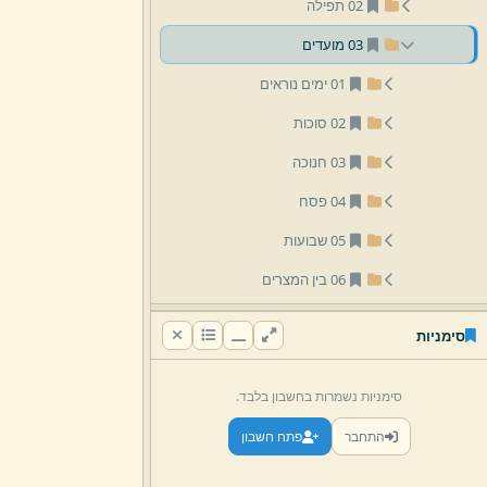
02 תפילה
03 מועדים
01 ימים נוראים
02 סוכות
03 חנוכה
04 פסח
05 שבועות
06 בין המצרים
05 לתלמידים
סימניות
07 נוסח לימים נוראים
08 שיעורים לבנות
סימניות נשמרות בחשבון בלבד.
04 הרב משולם וורמסר
התחבר
פתח חשבון
05 הרב אליהו בריו''ט זילברמן