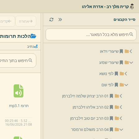
קרית מלך רב - אדרת אליהו
סייר הקבצים
אחורה
קדימ
הלכות תרומות
נתיב
שיעורי וידאו
שיעורי שמע
לפי נושא
לפי שם
01 הרב יצחק שלמה זילברמן
תרומ 1.
mp3
02 הרב אליהו זילברמן
03 הרב יום טוב זילברמן
00:25:46 · 5.52 MB
16/
06/
2026 21:
08
04 הרב משולם וורמסר