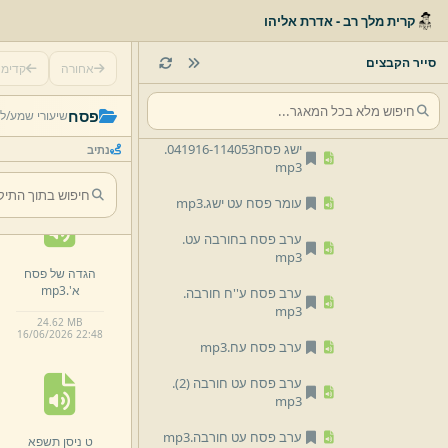
mp3
קרית מלך רב - אדרת אליהו
יציאת מצרים כולל י ניסן תשפא [המשך]
mp3
.
סייר הקבצים
אחורה
קדימ
יציאת מצרים כולל י ניסן תשפא.
71 ר' משולם
mp3
פסח
שיעורי שמע/
לפ
וורמסר אסרו חג
פסח עז.
mp3
ישג פסח041916-
114053.
נתיב
5.
62 MB
mp3
16/
06/
2026 22:
48
עומר פסח עט ישג.
mp3
ערב פסח בחורבה עט.
mp3
הגדה של פסח
א'.
mp3
ערב פסח ע''ח חורבה.
mp3
24.
62 MB
16/
06/
2026 22:
48
ערב פסח עח.
mp3
ערב פסח עט חורבה (2)
.
mp3
ערב פסח עט חורבה.
mp3
ט ניסן תשפא