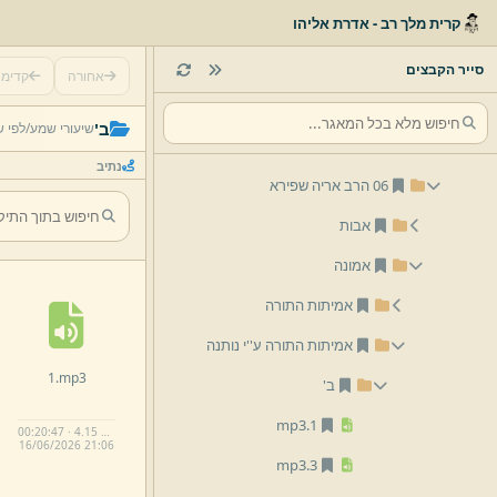
קרית מלך רב - אדרת אליהו
02 הרב אליהו זילברמן
03 הרב יום טוב זילברמן
סייר הקבצים
אחורה
קדימ
04 הרב משולם וורמסר
ב'
שיעורי שמע/
לפי ש
05 הרב אליהו בריו''ט זילברמן
נתיב
06 הרב אריה שפירא
אבות
אמונה
אמיתות התורה
אמיתות התורה ע''י נותנה
1.
mp3
ב'
mp3
1.
00:20:47 · 4.15 MB
16/
06/
2026 21:
06
mp3
3.