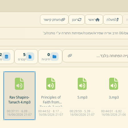
ה
למעלה
ראשי
רענן
העתק קישור
ם/
06 הרב אריה שפירא/
אמונה/
אמיתות התורה ע''י נותנה/
ב'
MB
5
0
תיקיות
קבצים
נפ
Rav Shapiro-
Principles of
5.
mp3
3.
mp3
Tanach 4.
mp3
Faith from
Tanach-
2.
mp3
00:37:11 · 6.09 MB
00:44:52 · 8.17 MB
00:29:59 · 5.39 MB
00:44:01 · 6.82 MB
16/
06/
2026 21:
07
16/
06/
2026 21:
07
16/
06/
2026 21:
07
16/
06/
2026 21:
06