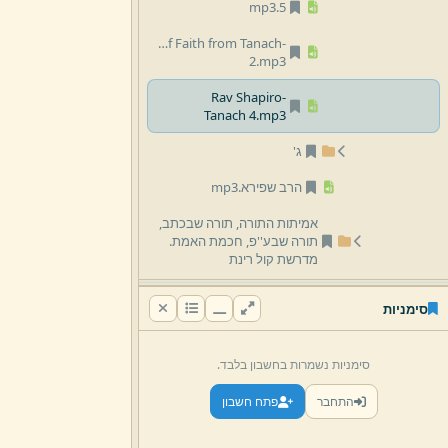
mp3
5.
Principles of Faith from Tanach-
2.
mp3
Rav Shapiro-
Tanach 4.
mp3
ג'
הרב שפירא.
mp3
אמיתות התורה,
תורה שבכתב,
תורה שבע''פ,
חכמת האמת.
מדרשת קול רינת
תורה מן השמיים
סימניות
א' מיהו הקב''ה.
mp3
סימניות נשמרות בחשבון בלבד.
ב' מהי שלמותו.
mp3
התחבר
פתח חשבון
ג' מהו רצונו.
mp3
ד' כיצד יגיע רצונו על כל פנים.