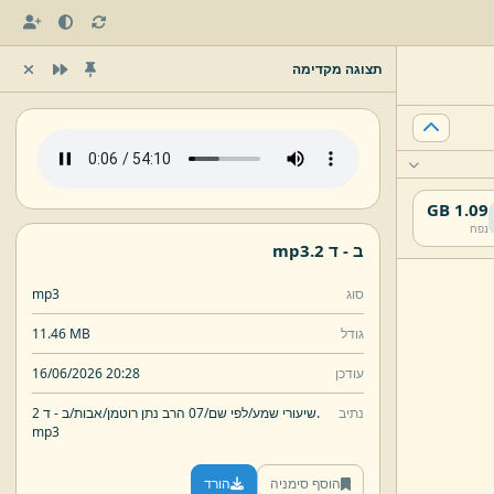
תצוגה מקדימה
1.09 GB
נפח
ב -
ד 2.
mp3
סוג
mp3
גודל
11.46 MB
עודכן
16/06/2026 20:28
נתיב
ד 2.
שיעורי שמע/
לפי שם/
07 הרב נתן רוטמן/
אבות/
ב -
mp3
הוסף סימניה
הורד