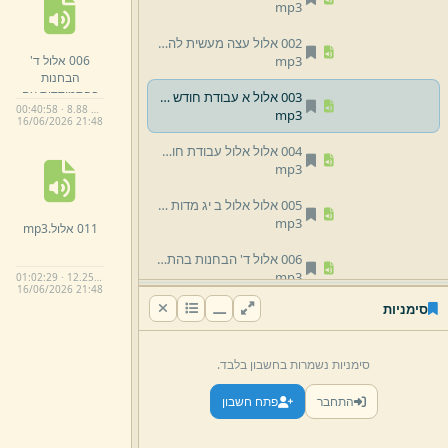
mp3
002 אלול עצה מעשית להתעורר בעבודת היראה.
006 אלול ד'
mp3
הבחנות
בהתמודדות עם
003 אלול א עבודת חודש האלול.
00:40:58 · 8.88 MB
היצה''ר ודרך
mp3
16/
06/
2026 21:
48
ההתמודדות.
mp3
004 אלול אלול עבודת חודש אלול.
mp3
005 אלול אלול ב יג מדות רחמים סליחות.
mp3
011 אלול.
mp3
006 אלול ד' הבחנות בהתמודדות עם היצה''ר ודרך ההתמודדות.
mp3
01:02:29 · 12.25 MB
16/
06/
2026 21:
48
סימניות
007 אלול אלול ג השוואת מ' יום האחרונים למ' הראשונים.
mp3
סימניות נשמרות בחשבון בלבד.
008 הכנה לאלול.
mp3
התחבר
פתח חשבון
009 ביאור עבודת הסליחות משלי ער''ה ע''ו.
mp3