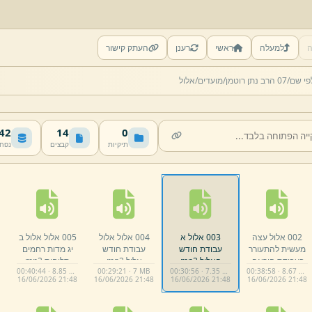
ה
למעלה
ראשי
רענן
העתק קישור
פי שם/
07 הרב נתן רוטמן/
מועדים/
אלול
 MB
14
0
תיקיות
קבצים
נפח
002 אלול עצה
003 אלול א
004 אלול אלול
005 אלול אלול ב
מעשית להתעורר
עבודת חודש
עבודת חודש
יג מדות רחמים
בעבודת היראה.
האלול.
mp3
אלול.
mp3
סליחות.
mp3
00:40:44 · 8.85 MB
00:29:21 · 7 MB
00:30:56 · 7.35 MB
00:38:58 · 8.67 MB
mp3
16/
06/
2026 21:
48
16/
06/
2026 21:
48
16/
06/
2026 21:
48
16/
06/
2026 21:
48