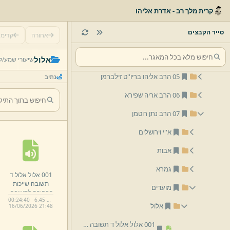
01 הרב יצחק שלמה זילברמן
קרית מלך רב - אדרת אליהו
02 הרב אליהו זילברמן
סייר הקבצים
אחורה
קדימ
03 הרב יום טוב זילברמן
04 הרב משולם וורמסר
אלול
שיעורי שמע/
ל
05 הרב אליהו בריו''ט זילברמן
נתיב
06 הרב אריה שפירא
07 הרב נתן רוטמן
א''י וירושלים
אבות
גמרא
001 אלול אלול ד
תשובה שייכות
מועדים
הבחירה לתשובה.
00:24:40 · 6.45 MB
mp3
אלול
16/
06/
2026 21:
48
001 אלול אלול ד תשובה שייכות הבחירה לתשובה.