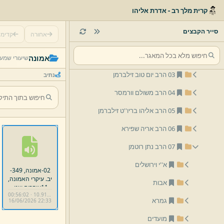
לפי נושא
קרית מלך רב - אדרת אליהו
לפי שם
סייר הקבצים
אחורה
קדימ
01 הרב יצחק שלמה זילברמן
02 הרב אליהו זילברמן
אמונה
שיעורי שמע/
03 הרב יום טוב זילברמן
נתיב
04 הרב משולם וורמסר
05 הרב אליהו בריו''ט זילברמן
06 הרב אריה שפירא
07 הרב נתן רוטמן
א''י וירושלים
02-
אמונה,
349-
יב.
עיקרי האמונה,
אבות
11עיקרים שני.
00:56:02 · 10.91 MB
mp3
גמרא
16/
06/
2026 22:
33
מועדים