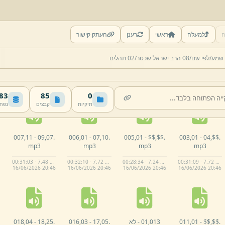
ה
למעלה
ראשי
רענן
העתק קישור
 שמע/
לפי שם/
08 הרב ישראל שכטר/
02 תהלים
 MB
85
0
תיקיות
קבצים
נפח
007,
11 -
09,
07.
006,
01 -
07,
10.
005,
01 -
$$,
$$.
003,
01 -
04,
$$.
mp3
mp3
mp3
mp3
00:31:03 · 7.48 MB
00:32:10 · 7.72 MB
00:28:34 · 7.24 MB
00:31:09 · 7.72 MB
16/
06/
2026 20:
46
16/
06/
2026 20:
46
16/
06/
2026 20:
46
16/
06/
2026 20:
46
$$.
$$,
01 -
011,
013,
01 -
לא
05.
17,
03 -
016,
25.
18,
04 -
018,