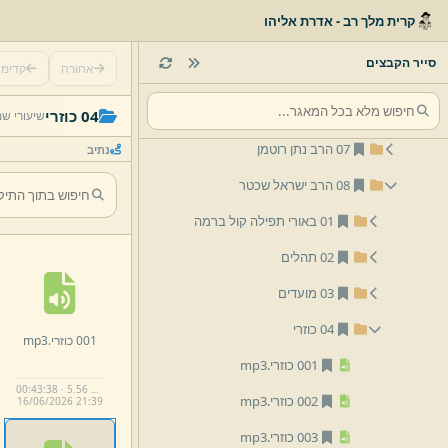
03 הרב יום טוב זילברמן
קרית מלך רב - אדרת אליהו
04 הרב משולם וורמסר
סייר הקבצים
אחורה
קדימ
05 הרב אליהו בריו''ט זילברמן
06 הרב אריה שפירא
04 כוזרי
שיעורי ש
07 הרב נתן רוטמן
נתיב
08 הרב ישראל שכטר
01 באורי תפילה קול ברמה
02 תהלים
03 מועדים
04 כוזרי
001 כוזרי.
mp3
001 כוזרי.
mp3
00:43:38 · 5.56 MB
002 כוזרי.
mp3
16/
06/
2026 21:
39
003 כוזרי.
mp3