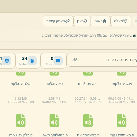
ה
למעלה
ראשי
רענן
העתק קישור
שיעורי שמע/
לפי שם/
08 הרב ישראל שכטר/
06 פרשת השבוע
MB
34
0
תיקיות
קבצים
נפ
ויגש עט.
mp3
ויצא עט.
mp3
וירא עח.
mp3
וישלח עט.
mp3
5.
12 MB
5.
08 MB
00:27:54 · 5.09 MB
00:31:00 · 5.49 MB
16/
06/
2026 23:
09
16/
06/
2026 23:
09
16/
06/
2026 23:
09
16/
06/
2026 23:
09
פ בא תשפ.
mp3
פ בהעלותך עח
פ בהעלותך תשפ.
פ בלק עט.
mp3