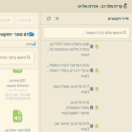
קרית מלך רב - אדרת אליהו
013 כלי גולה וחתירה בקיר.
mp3
סייר הקבצים
אחורה
קדימ
014 חיזוק הנבואה ומלחמה בנביאי השקר,
שיעור ראשון.
mp3
01 ספר יחזקאל
015 הנביאות המנבאות מליבן,
שובו והשיבו מעל גלוליכם,
נתיב
נותרה פליטה ונחמתם על הרעה.
mp3
016 הקדמה לעניין המשלים,
עיקרי דברים בסדר הספר והנבואות מפרק טו.
mp3
001 פתיחה
והתחלת מעשה
017 פרק טו,
משל הגפן.
מרכבה.
mp3
mp3
00:31:44 · 5.9 MB
17/
06/
2026 00:
24
018 פרק טז,
משל האסופית,
שיעור ראשון.
mp3
019 פרק טז,
שיעור שני.
mp3
006 תער הגלבים,