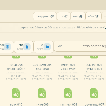
ה
למעלה
ראשי
רענן
העתק קישור
שיעורי שמע/
לפי שם/
09 הרב צבי פסח דנציגר/
06 נביאים/
01 ספר יחזקאל
 MB
30
0
תיקיות
קבצים
נפח
002 המרכבה
003 השומע
004 מגילה פנים
005 נבואת
ויסודות שורש
ישמע והחדל
ואחור,
ברוך
האלמות ונבואת
נבואת יחזקאל,
יחדל,
כי נביא היה
וקדוש.
mp3
הלבנה,
שיעור
10.
14 MB
00:40:35 · 6.89 MB
00:44:03 · 7.94 MB
00:40:35 · 7.35 MB
ציורי המרכבה.
בתוכם.
mp3
ראשון.
mp3
17/
06/
2026 00:
24
17/
06/
2026 00:
24
17/
06/
2026 00:
24
17/
06/
2026 00:
24
mp3
007 כמה עניינים
008 זקני יהודה
009 מראה
010 ארבע