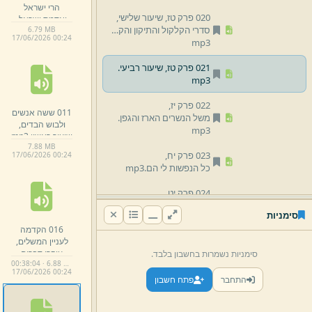
הרי ישראל
020 פרק טז,
שיעור שלישי,
ואדמת ישראל.
סדרי הקלקול והתיקון והקלקול והתיקון.
6.
79 MB
mp3
17/
06/
2026 00:
24
mp3
021 פרק טז,
שיעור רביעי.
mp3
022 פרק יז,
011 ששה אנשים
משל הנשרים הארז והגפן.
ולבוש הבדים,
mp3
שיעור ראשון.
mp3
7.
88 MB
023 פרק יח,
17/
06/
2026 00:
24
כל הנפשות לי הם.
mp3
024 פרק יט,
קינת משל הלביאה והכפירים הגפן והפוריות.
סימניות
mp3
016 הקדמה
לעניין המשלים,
025 פרק כ,
שיעור ראשון.
עיקרי דברים
סימניות נשמרות בחשבון בלבד.
mp3
00:38:04 · 6.88 MB
בסדר הספר
17/
06/
2026 00:
24
והנבואות מפרק
התחבר
פתח חשבון
026 פרק כ,
שיעור שני.
mp3
טו.
mp3
027 פרק כא,