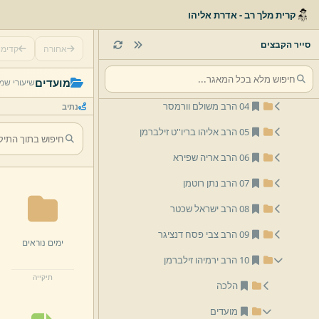
לפי שם
קרית מלך רב - אדרת אליהו
01 הרב יצחק שלמה זילברמן
סייר הקבצים
אחורה
קדימ
02 הרב אליהו זילברמן
03 הרב יום טוב זילברמן
מועדים
שיעורי שמ
04 הרב משולם וורמסר
נתיב
05 הרב אליהו בריו''ט זילברמן
06 הרב אריה שפירא
07 הרב נתן רוטמן
08 הרב ישראל שכטר
09 הרב צבי פסח דנציגר
ימים נוראים
10 הרב ירמיהו זילברמן
תיקייה
הלכה
מועדים