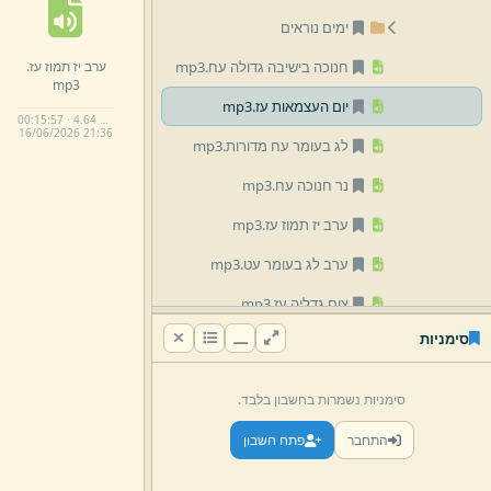
ימים נוראים
ערב יז תמוז עז.
חנוכה בישיבה גדולה עח.
mp3
mp3
יום העצמאות עז.
mp3
00:15:57 · 4.64 MB
16/
06/
2026 21:
36
לג בעומר עח מדורות.
mp3
נר חנוכה עח.
mp3
ערב יז תמוז עז.
mp3
ערב לג בעומר עט.
mp3
צום גדליה עז.
mp3
סימניות
שיעורים ישיק
הקדמת הגר'א על טהרות צרוף שני חלקים.
סימניות נשמרות בחשבון בלבד.
mp3
התחבר
פתח חשבון
חי אדר עז.
mp3
חיזוק בתפילה.
mp3