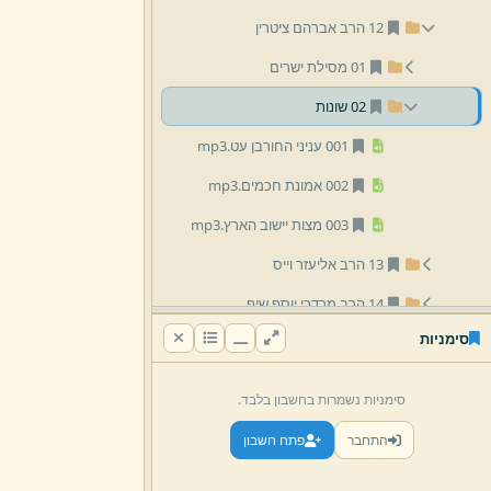
12 הרב אברהם ציטרין
01 מסילת ישרים
02 שונות
001 עניני החורבן עט.
mp3
002 אמונת חכמים.
mp3
003 מצות יישוב הארץ.
mp3
13 הרב אליעזר וייס
14 הרב מרדכי יוסף שיף
סימניות
16 הרב אפרים זילברמן
18 הרב רפאל קוּק
סימניות נשמרות בחשבון בלבד.
19 הרב יקותיאל זילברמן
התחבר
פתח חשבון
20 הרב ישראל זילברמן