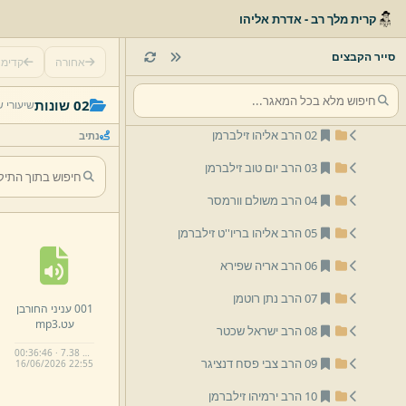
שיעורי שמע
קרית מלך רב - אדרת אליהו
לפי נושא
סייר הקבצים
אחורה
קדימ
לפי שם
01 הרב יצחק שלמה זילברמן
02 שונות
שיעורי 
02 הרב אליהו זילברמן
נתיב
03 הרב יום טוב זילברמן
04 הרב משולם וורמסר
05 הרב אליהו בריו''ט זילברמן
06 הרב אריה שפירא
07 הרב נתן רוטמן
001 עניני החורבן
עט.
mp3
08 הרב ישראל שכטר
00:36:46 · 7.38 MB
09 הרב צבי פסח דנציגר
16/
06/
2026 22:
55
10 הרב ירמיהו זילברמן