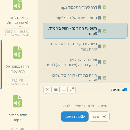
דרך לימוד התלמוד.
mp3
בין אדם לחבירו
החזק במוסר אל תרף.
mp3
[איכות גבוהה]
.
mp3
השפעת הקורונה -
חזוק ביהמ''ד.
00:37:11 · 19.54 MB
mp3
16/
06/
2026 22:
41
השפעת הקורונה -
פרשת שלח-
קורח.
mp3
ואהבת לרעך כמוך-
חיזוק בתורה [איכות גבוהה]
.
mp3
החזק במוסר אל
תרף.
mp3
חיזוק בתורה -
תורה בירושלים.
mp3
19.
2 MB
16/
06/
2026 22:
41
סימניות
מידת הקנאה.
mp3
ניצול הזמן ודברים בטלים.
mp3
סימניות נשמרות בחשבון בלבד.
נס חנוכה הן יראת ה' היא חכמה.
מידת הקנאה.
התחבר
פתח חשבון
mp3
mp3
עניין האחריות.
mp3
18.
75 MB