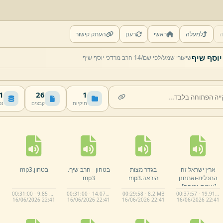
ה
למעלה
ראשי
רענן
העתק קישור
שיעורי שמע/
לפי שם/
14 הרב מרדכי יוסף שיף
MB
26
1
תיקיות
קבצים
נפ
ארץ ישראל זה
בגדר מצות
בטחון -
הרב שיף.
בטחון.
mp3
התכלית-
ואתחנן
היראה.
mp3
mp3
[איכות גבוהה]
.
00:31:00 · 9.85 MB
00:31:00 · 14.07 MB
00:29:58 · 8.2 MB
00:37:57 · 19.91 MB
mp3
16/
06/
2026 22:
41
16/
06/
2026 22:
41
16/
06/
2026 22:
41
16/
06/
2026 22:
41