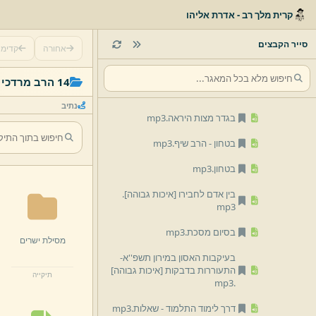
13 הרב אליעזר וייס
קרית מלך רב - אדרת אליהו
14 הרב מרדכי יוסף שיף
סייר הקבצים
אחורה
קדימ
מסילת ישרים
ארץ ישראל זה התכלית-
14 הרב מרדכי יוסף שיף
ואתחנן [איכות גבוהה]
.
mp3
נתיב
בגדר מצות היראה.
mp3
בטחון -
הרב שיף.
mp3
בטחון.
mp3
בין אדם לחבירו [איכות גבוהה]
.
mp3
בסיום מסכת.
mp3
מסילת ישרים
בעיקבות האסון במירון תשפ''א-
התעוררות בדבקות [איכות גבוהה]
תיקייה
mp3
.
דרך לימוד התלמוד -
שאלות.
mp3