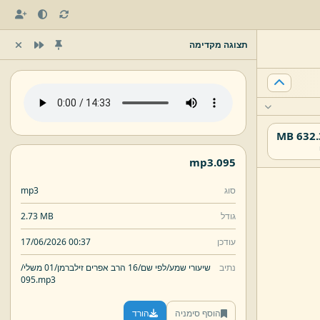
תצוגה מקדימה
632.37
mp3
095.
סוג
mp3
גודל
2.73 MB
עודכן
17/06/2026 00:37
נתיב
שיעורי שמע/
לפי שם/
16 הרב אפרים זילברמן/
01 משלי/
095.
mp3
הוסף סימניה
הורד