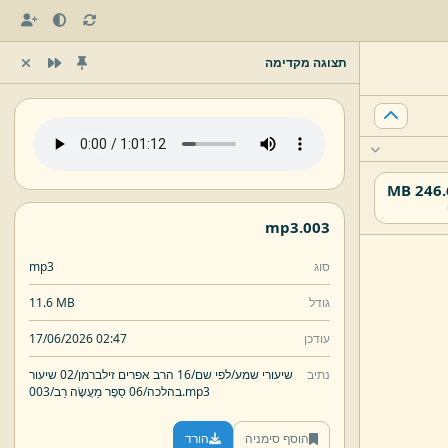
תצוגה מקדימה
246.61
mp3
003.
סוג
mp3
גודל
11.6 MB
עודכן
17/06/2026 02:47
נתיב
שיעורי שמע/
לפי שם/
16 הרב אפרים זילברמן/
02 שיעור
mp3
003.
בהלכה/
06 סֵפֶר מַעֲשֶׂה רַב/
הוסף סימניה
הורד