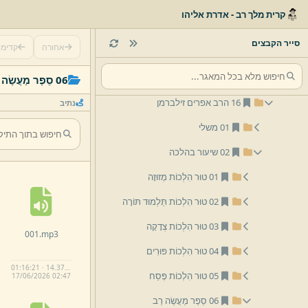
10 הרב ירמיהו זילברמן
קרית מלך רב - אדרת אליהו
12 הרב אברהם ציטרין
סייר הקבצים
אחורה
קדימ
13 הרב אליעזר וייס
14 הרב מרדכי יוסף שיף
06 סֵפֶר מַעֲשֶׂה רַב
16 הרב אפרים זילברמן
נתיב
01 משלי
02 שיעור בהלכה
01 טוּר הִלְכוֹת מְזוּזָה
02 טוּר הִלְכוֹת תַּלְמוּד תּוֹרָה
03 טוּר הִלְכוֹת צְדָקָה
001.
mp3
04 טוּר הִלְכוֹת פּוּרִים
01:16:21 · 14.37 MB
05 טוּר הִלְכוֹת פֶּסַח
17/
06/
2026 02:
47
06 סֵפֶר מַעֲשֶׂה רַב