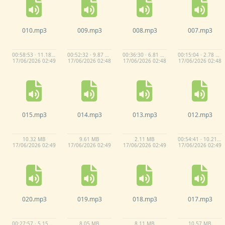
010.
mp3
009.
mp3
008.
mp3
007.
mp3
00:58:53 · 11.18 MB
00:52:32 · 9.87 MB
00:36:30 · 6.81 MB
00:15:04 · 2.78 MB
17/
06/
2026 02:
49
17/
06/
2026 02:
48
17/
06/
2026 02:
48
17/
06/
2026 02:
48
015.
mp3
014.
mp3
013.
mp3
012.
mp3
10.
32 MB
9.
61 MB
2.
11 MB
00:54:41 · 10.21 MB
17/
06/
2026 02:
49
17/
06/
2026 02:
49
17/
06/
2026 02:
49
17/
06/
2026 02:
49
020.
mp3
019.
mp3
018.
mp3
017.
mp3
00:27:57 · 5.15 MB
8.
05 MB
8.
11 MB
10.
57 MB