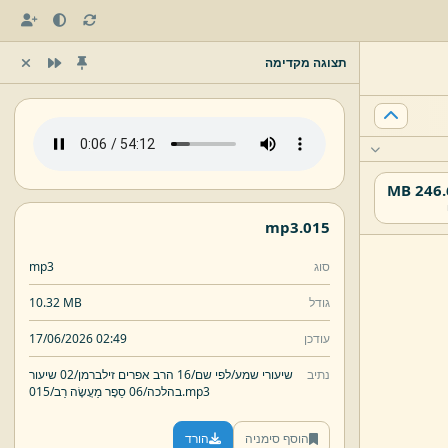
תצוגה מקדימה
246.61
mp3
015.
סוג
mp3
גודל
10.32 MB
עודכן
17/06/2026 02:49
נתיב
שיעורי שמע/
לפי שם/
16 הרב אפרים זילברמן/
02 שיעור
mp3
015.
בהלכה/
06 סֵפֶר מַעֲשֶׂה רַב/
הוסף סימניה
הורד