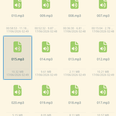
010.
mp3
009.
mp3
008.
mp3
007.
mp3
00:58:53 · 11.18 MB
00:52:32 · 9.87 MB
00:36:30 · 6.81 MB
00:15:04 · 2.78 MB
17/
06/
2026 02:
49
17/
06/
2026 02:
48
17/
06/
2026 02:
48
17/
06/
2026 02:
48
015.
mp3
014.
mp3
013.
mp3
012.
mp3
10.
32 MB
9.
61 MB
2.
11 MB
10.
21 MB
17/
06/
2026 02:
49
17/
06/
2026 02:
49
17/
06/
2026 02:
49
17/
06/
2026 02:
49
020.
mp3
019.
mp3
018.
mp3
017.
mp3
5.
15 MB
8.
05 MB
8.
11 MB
10.
57 MB