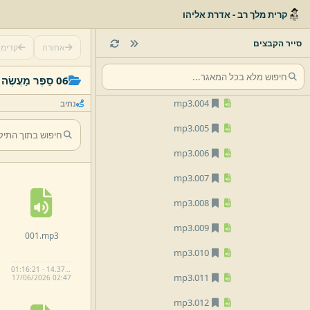
06 סֵפֶר מַעֲשֶׂה רַב
קרית מלך רב - אדרת אליהו
mp3
001.
סייר הקבצים
אחורה
קדימ
mp3
002.
mp3
003.
06 סֵפֶר מַעֲשֶׂה רַב
mp3
004.
נתיב
mp3
005.
mp3
006.
mp3
007.
mp3
008.
mp3
009.
001.
mp3
mp3
010.
01:16:21 · 14.37 MB
mp3
011.
17/
06/
2026 02:
47
mp3
012.