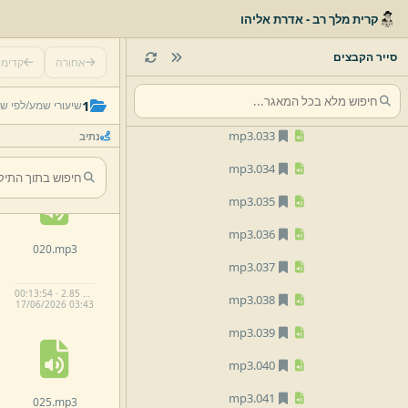
mp3
029.
קרית מלך רב - אדרת אליהו
mp3
030.
סייר הקבצים
אחורה
קדימ
mp3
031.
015.
mp3
mp3
032.
1
שיעורי שמע/
לפי ש
mp3
033.
נתיב
2.
01 MB
17/
06/
2026 03:
43
mp3
034.
mp3
035.
mp3
036.
020.
mp3
mp3
037.
00:13:54 · 2.85 MB
mp3
038.
17/
06/
2026 03:
43
mp3
039.
mp3
040.
mp3
041.
025.
mp3