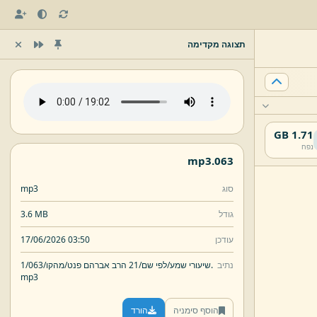
תצוגה מקדימה
1.71 GB
נפח
mp3
063.
סוג
mp3
גודל
3.6 MB
עודכן
17/06/2026 03:50
נתיב
063.
שיעורי שמע/
לפי שם/
21 הרב אברהם פנט/
מהקו/
1/
mp3
הוסף סימניה
הורד