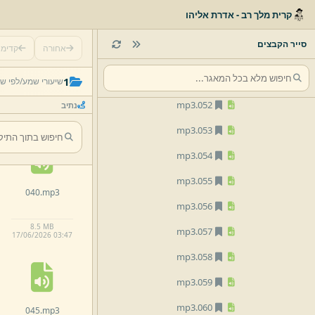
mp3
048.
קרית מלך רב - אדרת אליהו
mp3
049.
סייר הקבצים
אחורה
קדימ
mp3
050.
035.
mp3
mp3
051.
1
שיעורי שמע/
לפי ש
mp3
052.
נתיב
33.
1 KB
17/
06/
2026 03:
46
mp3
053.
mp3
054.
mp3
055.
040.
mp3
mp3
056.
8.
5 MB
mp3
057.
17/
06/
2026 03:
47
mp3
058.
mp3
059.
mp3
060.
045.
mp3