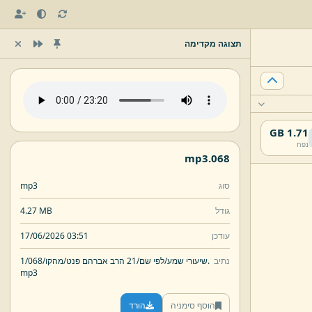
תצוגה מקדימה
1.71 GB
נפח
mp3
068.
סוג
mp3
גודל
4.27 MB
עודכן
17/06/2026 03:51
נתיב
068.
שיעורי שמע/
לפי שם/
21 הרב אברהם פנט/
מהקו/
1/
mp3
הוסף סימניה
הורד