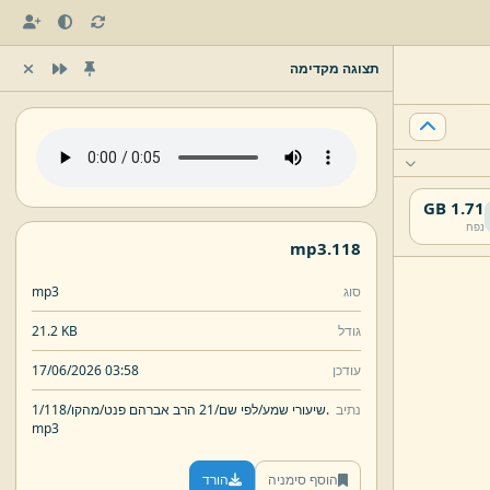
תצוגה מקדימה
1.71 GB
נפח
mp3
118.
סוג
mp3
גודל
21.2 KB
עודכן
17/06/2026 03:58
נתיב
118.
שיעורי שמע/
לפי שם/
21 הרב אברהם פנט/
מהקו/
1/
mp3
הוסף סימניה
הורד