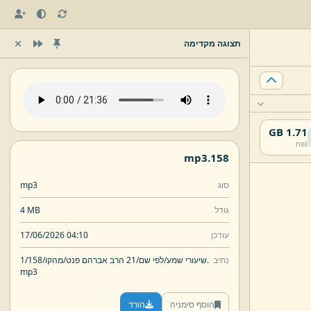
תצוגה מקדימה
1.71 GB
נפח
mp3
158.
סוג
mp3
גודל
4 MB
עודכן
17/06/2026 04:10
נתיב
158.
שיעורי שמע/
לפי שם/
21 הרב אברהם פנט/
מהקו/
1/
mp3
הוסף סימניה
הורד